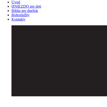
Úvod
HNIEZDO pre deti
Biblia pre dnešok
Bohoslužby
Kontakty