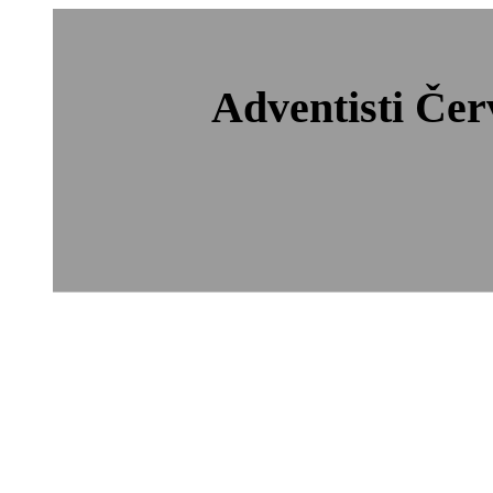
Adventisti
Čer